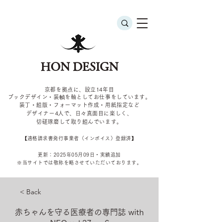
HON DESIGN
京都を拠点に、設立14年目
ブックデザイン・装幀を軸としてお仕事をしています。
装丁・組版・フォーマット作成・用紙指定など
デザイナー4
人で、日々真面目に楽しく、
切磋琢磨して取り組んでいます。
​【適格請求書発行事業者（インボイス）登録済】
更新：2025年05
月09
日・実績追加
​※当サイトでは敬称を
略させていただいております。
< Back
赤ちゃんを守る医療者の専門誌 with