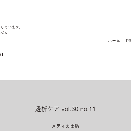
をしています。
定など
ホーム
PR
済】
透析ケア vol.30 no.11
メディカ出版