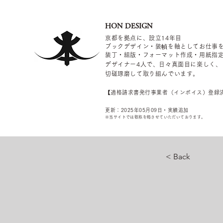
HON DESIGN
京都を拠点に、設立14年目
ブックデザイン・装幀を軸としてお仕事
装丁・組版・フォーマット作成・用紙指
デザイナー4
人で、日々真面目に楽しく、
切磋琢磨して取り組んでいます。
​【適格請求書発行事業者（インボイス）登録
更新：2025年05
月09
日・実績追加
​※当サイトでは敬称を
略させていただいております。
< Back