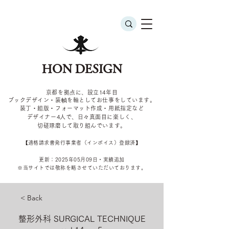
HON DESIGN
京都を拠点に、設立14年目
ブックデザイン・装幀を軸としてお仕事をしています。
装丁・組版・フォーマット作成・用紙指定など
デザイナー4
人で、日々真面目に楽しく、
切磋琢磨して取り組んでいます。
​【適格請求書発行事業者（インボイス）登録済】
更新：2025年05
月09
日・実績追加
​※当サイトでは敬称を
略させていただいております。
< Back
整形外科 SURGICAL TECHNIQUE