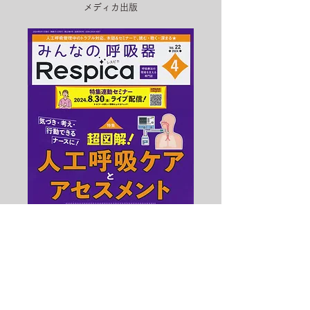
メディカ出版
表紙制作
HON DESIGN​ 担当