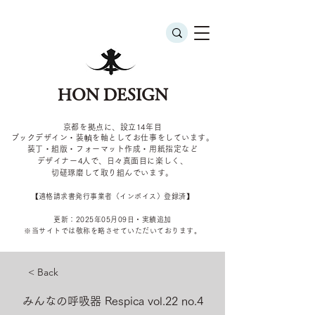
HON DESIGN
京都を拠点に、設立14年目
ブックデザイン・装幀を軸としてお仕事をしています。
装丁・組版・フォーマット作成・用紙指定など
デザイナー4
人で、日々真面目に楽しく、
切磋琢磨して取り組んでいます。
​【適格請求書発行事業者（インボイス）登録済】
更新：2025年05
月09
日・実績追加
​※当サイトでは敬称を
略させていただいております。
< Back
みんなの呼吸器 Respica vol.22 no.4