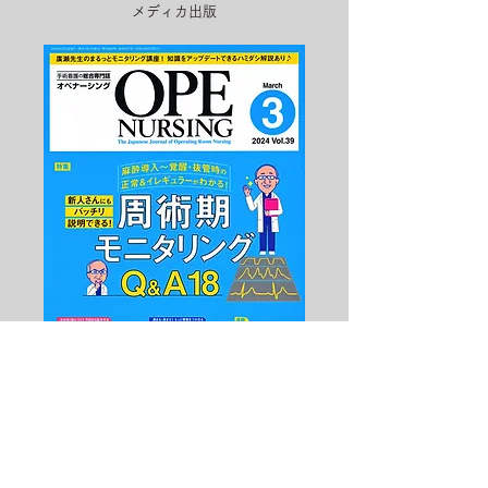
メディカ出版
表紙制作
HON DESIGN​ 担当