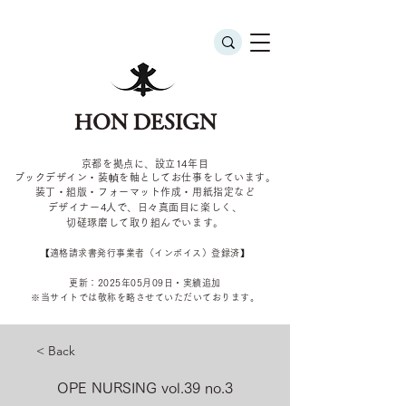
HON DESIGN
京都を拠点に、設立14年目
ブックデザイン・装幀を軸としてお仕事をしています。
装丁・組版・フォーマット作成・用紙指定など
デザイナー4
人で、日々真面目に楽しく、
切磋琢磨して取り組んでいます。
​【適格請求書発行事業者（インボイス）登録済】
更新：2025年05
月09
日・実績追加
​※当サイトでは敬称を
略させていただいております。
< Back
OPE NURSING vol.39 no.3