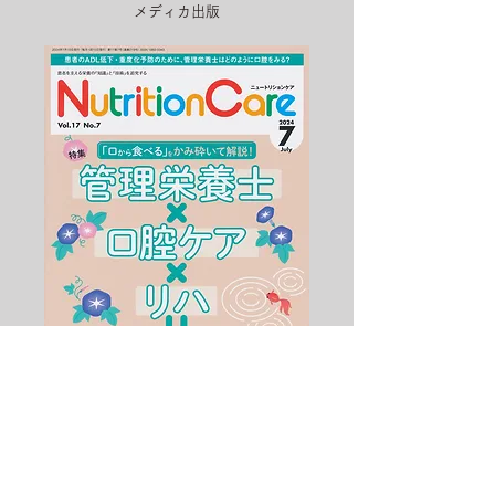
メディカ出版
表紙制作
HON DESIGN​ 担当