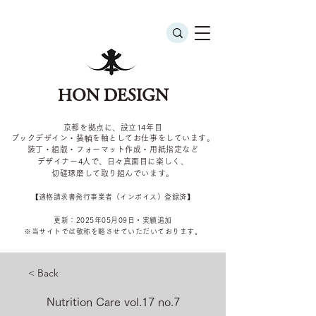
HON DESIGN
京都を拠点に、設立14年目
ブックデザイン・装幀を軸としてお仕事をしています。
装丁・組版・フォーマット作成・用紙指定など
デザイナー4
人で、日々真面目に楽しく、
切磋琢磨して取り組んでいます。
​【適格請求書発行事業者（インボイス）登録済】
更新：2025年05
月09
日・実績追加
​※当サイトでは敬称を
略させていただいております。
< Back
Nutrition Care vol.17 no.7