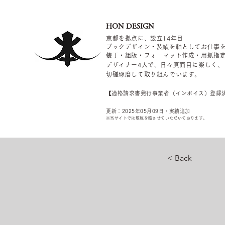
HON DESIGN
京都を拠点に、設立14年目
ブックデザイン・装幀を軸としてお仕事
装丁・組版・フォーマット作成・用紙指
デザイナー4
人で、日々真面目に楽しく、
切磋琢磨して取り組んでいます。
​【適格請求書発行事業者（インボイス）登録
更新：2025年05
月09
日・実績追加
​※当サイトでは敬称を
略させていただいております。
< Back