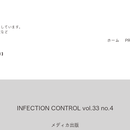
をしています。
定など
ホーム
PR
済】
INFECTION CONTROL vol.33 no.4
メディカ出版