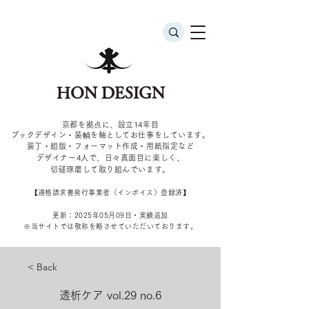
HON DESIGN
京都を拠点に、設立14年目
ブックデザイン・装幀を軸としてお仕事をしています。
装丁・組版・フォーマット作成・用紙指定など
デザイナー4
人で、日々真面目に楽しく、
切磋琢磨して取り組んでいます。
​【適格請求書発行事業者（インボイス）登録済】
更新：2025年05
月09
日・実績追加
​※当サイトでは敬称を
略させていただいております。
< Back
透析ケア vol.29 no.6