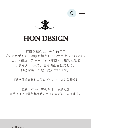
HON DESIGN
京都を拠点に、設立14年目
ブックデザイン・装幀を軸としてお仕事をしています。
装丁・組版・フォーマット作成・用紙指定など
デザイナー4
人で、日々真面目に楽しく、
切磋琢磨して取り組んでいます。
​【適格請求書発行事業者（インボイス）登録済】
更新：2025年05
月09
日・実績追加
​※当サイトでは敬称を
略させていただいております。
< Back