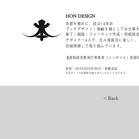
HON DESIGN
京都を拠点に、設立14年目
ブックデザイン・装幀を軸としてお仕事
装丁・組版・フォーマット作成・用紙指
デザイナー4
人で、日々真面目に楽しく、
切磋琢磨して取り組んでいます。
​【適格請求書発行事業者（インボイス）登録
更新：2025年05
月09
日・実績追加
​※当サイトでは敬称を
略させていただいております。
< Back