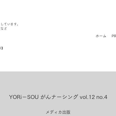
をしています。
定など
ホーム
PR
済】
YORi－SOU がんナーシング vol.12 no.4
メディカ出版