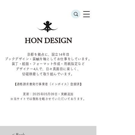
HON DESIGN
京都を拠点に、設立14年目
ブックデザイン・装幀を軸としてお仕事をしています。
装丁・組版・フォーマット作成・用紙指定など
デザイナー4
人で、日々真面目に楽しく、
切磋琢磨して取り組んでいます。
​【適格請求書発行事業者（インボイス）登録済】
更新：2025年05
月09
日・実績追加
​※当サイトでは敬称を
略させていただいております。
< Back