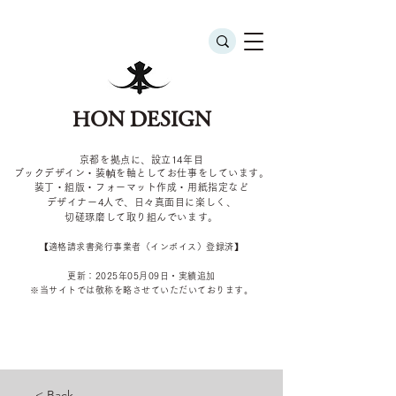
HON DESIGN
京都を拠点に、設立14年目
ブックデザイン・装幀を軸としてお仕事をしています。
装丁・組版・フォーマット作成・用紙指定など
デザイナー4
人で、日々真面目に楽しく、
切磋琢磨して取り組んでいます。
​【適格請求書発行事業者（インボイス）登録済】
更新：2025年05
月09
日・実績追加
​※当サイトでは敬称を
略させていただいております。
< Back