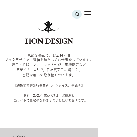
HON DESIGN
京都を拠点に、設立14年目
ブックデザイン・装幀を軸としてお仕事をしています。
装丁・組版・フォーマット作成・用紙指定など
デザイナー4
人で、日々真面目に楽しく、
切磋琢磨して取り組んでいます。
​【適格請求書発行事業者（インボイス）登録済】
更新：2025年05
月09
日・実績追加
​※当サイトでは敬称を
略させていただいております。
< Back