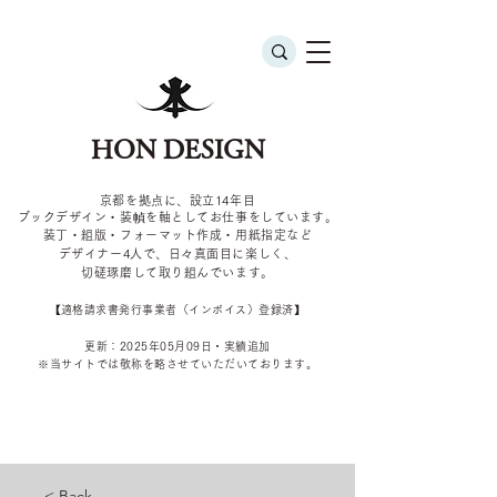
HON DESIGN
京都を拠点に、設立14年目
ブックデザイン・装幀を軸としてお仕事をしています。
装丁・組版・フォーマット作成・用紙指定など
デザイナー4
人で、日々真面目に楽しく、
切磋琢磨して取り組んでいます。
​【適格請求書発行事業者（インボイス）登録済】
更新：2025年05
月09
日・実績追加
​※当サイトでは敬称を
略させていただいております。
< Back