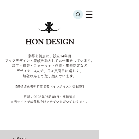
HON DESIGN
京都を拠点に、設立14年目
ブックデザイン・装幀を軸としてお仕事をしています。
装丁・組版・フォーマット作成・用紙指定など
デザイナー4
人で、日々真面目に楽しく、
切磋琢磨して取り組んでいます。
​【適格請求書発行事業者（インボイス）登録済】
更新：2025年05
月09
日・実績追加
​※当サイトでは敬称を
略させていただいております。
< Back