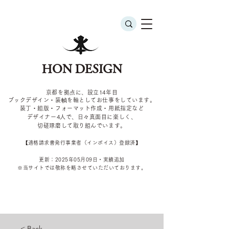
HON DESIGN
京都を拠点に、設立14年目
ブックデザイン・装幀を軸としてお仕事をしています。
装丁・組版・フォーマット作成・用紙指定など
デザイナー4
人で、日々真面目に楽しく、
切磋琢磨して取り組んでいます。
​【適格請求書発行事業者（インボイス）登録済】
更新：2025年05
月09
日・実績追加
​※当サイトでは敬称を
略させていただいております。
< Back