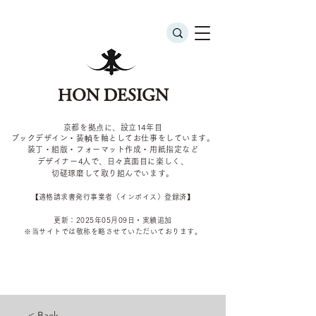
HON DESIGN
京都を拠点に、設立14年目
ブックデザイン・装幀を軸としてお仕事をしています。
装丁・組版・フォーマット作成・用紙指定など
デザイナー4
人で、日々真面目に楽しく、
切磋琢磨して取り組んでいます。
​【適格請求書発行事業者（インボイス）登録済】
更新：2025年05
月09
日・実績追加
​※当サイトでは敬称を
略させていただいております。
< Back