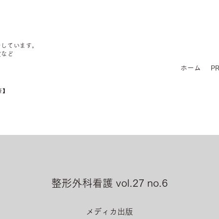
をしています。
定など
ホーム
PR
済】
整形外科看護 vol.27 no.6
メディカ出版