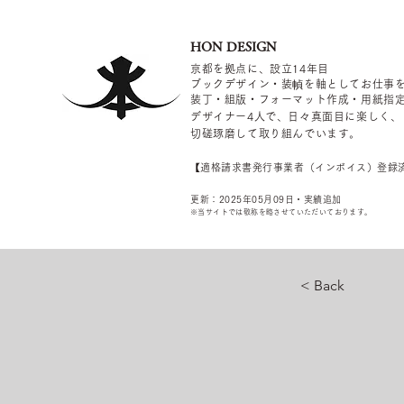
HON DESIGN
京都を拠点に、設立14年目
ブックデザイン・装幀を軸としてお仕事
装丁・組版・フォーマット作成・用紙指
デザイナー4
人で、日々真面目に楽しく、
切磋琢磨して取り組んでいます。
​【適格請求書発行事業者（インボイス）登録
更新：2025年05
月09
日・実績追加
​※当サイトでは敬称を
略させていただいております。
< Back