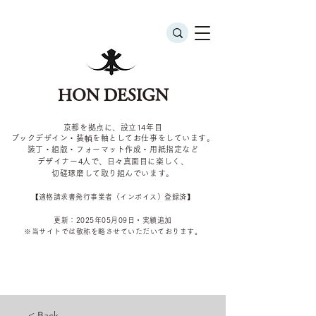
HON DESIGN
京都を拠点に、設立14年目
ブックデザイン・装幀を軸としてお仕事をしています。
装丁・組版・フォーマット作成・用紙指定など
デザイナー4
人で、日々真面目に楽しく、
切磋琢磨して取り組んでいます。
​【適格請求書発行事業者（インボイス）登録済】
更新：2025年05
月09
日・実績追加
​※当サイトでは敬称を
略させていただいております。
< Back