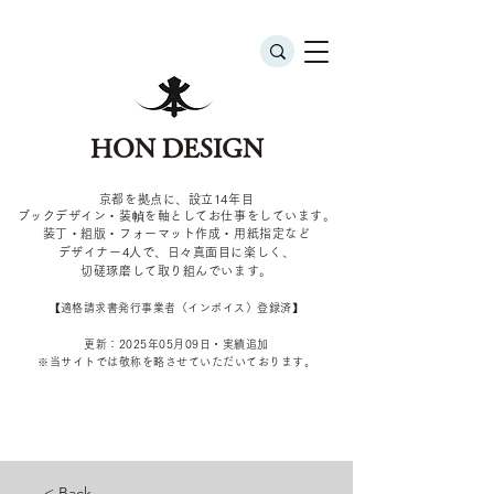
HON DESIGN
京都を拠点に、設立14年目
ブックデザイン・装幀を軸としてお仕事をしています。
装丁・組版・フォーマット作成・用紙指定など
デザイナー4
人で、日々真面目に楽しく、
切磋琢磨して取り組んでいます。
​【適格請求書発行事業者（インボイス）登録済】
更新：2025年05
月09
日・実績追加
​※当サイトでは敬称を
略させていただいております。
< Back