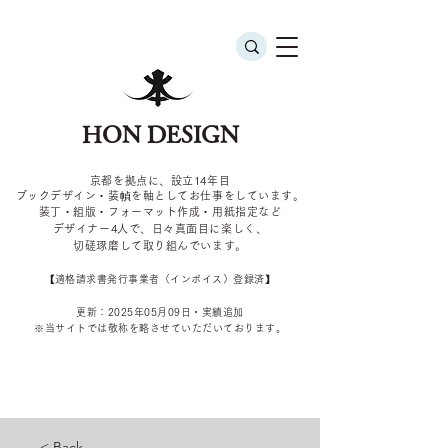
HON DESIGN
京都を拠点に、設立14年目
ブックデザイン・装幀を軸としてお仕事をしています。
装丁・組版・フォーマット作成・用紙指定など
デザイナー4
人で、日々真面目に楽しく、
切磋琢磨して取り組んでいます。
​【適格請求書発行事業者（インボイス）登録済】
更新：2025年05
月09
日・実績追加
​※当サイトでは敬称を
略させていただいております。
< Back