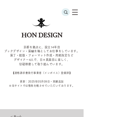
HON DESIGN
京都を拠点に、設立14年目
ブックデザイン・装幀を軸としてお仕事をしています。
装丁・組版・フォーマット作成・用紙指定など
デザイナー4
人で、日々真面目に楽しく、
切磋琢磨して取り組んでいます。
​【適格請求書発行事業者（インボイス）登録済】
更新：2025年05
月09
日・実績追加
​※当サイトでは敬称を
略させていただいております。
< Back