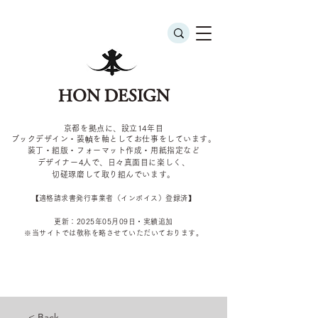
HON DESIGN
京都を拠点に、設立14年目
ブックデザイン・装幀を軸としてお仕事をしています。
装丁・組版・フォーマット作成・用紙指定など
デザイナー4
人で、日々真面目に楽しく、
切磋琢磨して取り組んでいます。
​【適格請求書発行事業者（インボイス）登録済】
更新：2025年05
月09
日・実績追加
​※当サイトでは敬称を
略させていただいております。
< Back