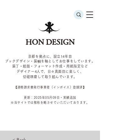
HON DESIGN
京都を拠点に、設立14年目
ブックデザイン・装幀を軸としてお仕事をしています。
装丁・組版・フォーマット作成・用紙指定など
デザイナー4
人で、日々真面目に楽しく、
切磋琢磨して取り組んでいます。
​【適格請求書発行事業者（インボイス）登録済】
更新：2025年05
月09
日・実績追加
​※当サイトでは敬称を
略させていただいております。
< Back