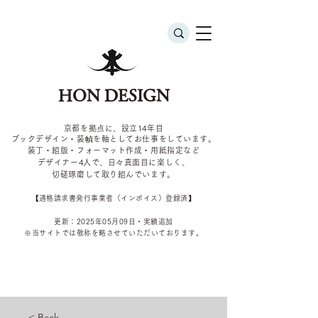
HON DESIGN
京都を拠点に、設立14年目
ブックデザイン・装幀を軸としてお仕事をしています。
装丁・組版・フォーマット作成・用紙指定など
デザイナー4
人で、日々真面目に楽しく、
切磋琢磨して取り組んでいます。
​【適格請求書発行事業者（インボイス）登録済】
更新：2025年05
月09
日・実績追加
​※当サイトでは敬称を
略させていただいております。
< Back