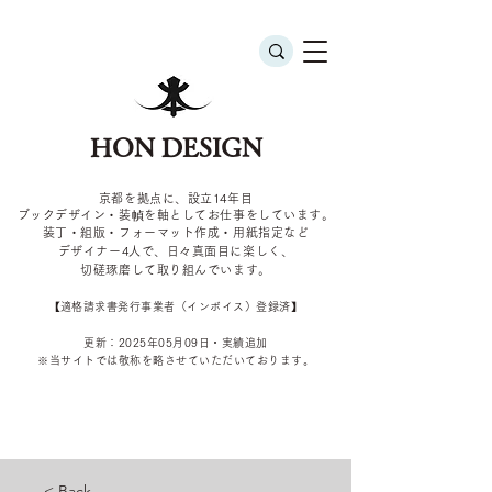
HON DESIGN
京都を拠点に、設立14年目
ブックデザイン・装幀を軸としてお仕事をしています。
装丁・組版・フォーマット作成・用紙指定など
デザイナー4
人で、日々真面目に楽しく、
切磋琢磨して取り組んでいます。
​【適格請求書発行事業者（インボイス）登録済】
更新：2025年05
月09
日・実績追加
​※当サイトでは敬称を
略させていただいております。
< Back