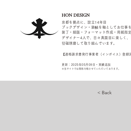
HON DESIGN
京都を拠点に、設立14年目
ブックデザイン・装幀を軸としてお仕事
装丁・組版・フォーマット作成・用紙指
デザイナー4
人で、日々真面目に楽しく、
切磋琢磨して取り組んでいます。
​【適格請求書発行事業者（インボイス）登録
更新：2025年05
月09
日・実績追加
​※当サイトでは敬称を
略させていただいております。
< Back