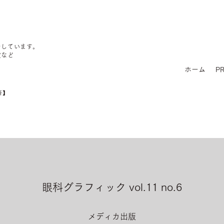
をしています。
定など
ホーム
PR
済】
眼科グラフィック vol.11 no.6
メディカ出版