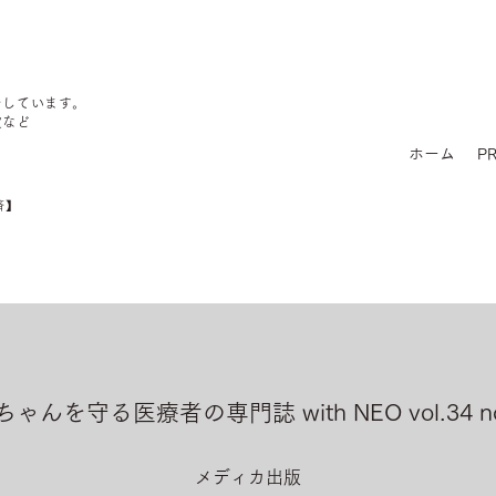
をしています。
定など
ホーム
PR
済】
ちゃんを守る医療者の専門誌 with NEO vol.34 no
メディカ出版