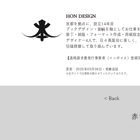
HON DESIGN
京都を拠点に、設立14年目
ブックデザイン・装幀を軸としてお仕事
装丁・組版・フォーマット作成・用紙指
デザイナー4
人で、日々真面目に楽しく、
切磋琢磨して取り組んでいます。
​【適格請求書発行事業者（インボイス）登録
更新：2025年05
月09
日・実績追加
​※当サイトでは敬称を
略させていただいております。
< Back
赤