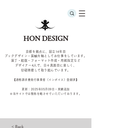
HON DESIGN
京都を拠点に、設立14年目
ブックデザイン・装幀を軸としてお仕事をしています。
装丁・組版・フォーマット作成・用紙指定など
デザイナー4
人で、日々真面目に楽しく、
切磋琢磨して取り組んでいます。
​【適格請求書発行事業者（インボイス）登録済】
更新：2025年05
月09
日・実績追加
​※当サイトでは敬称を
略させていただいております。
< Back