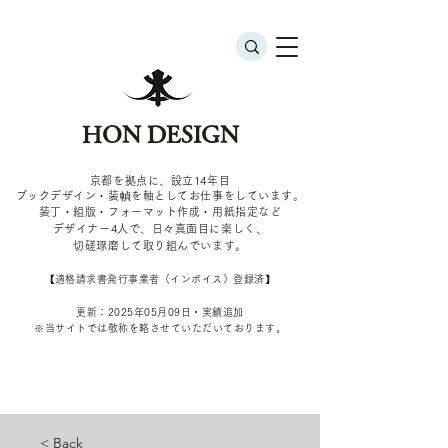
HON DESIGN
京都を拠点に、設立14年目
ブックデザイン・装幀を軸としてお仕事をしています。
装丁・組版・フォーマット作成・用紙指定など
デザイナー4
人で、日々真面目に楽しく、
切磋琢磨して取り組んでいます。
​【適格請求書発行事業者（インボイス）登録済】
更新：2025年05
月09
日・実績追加
​※当サイトでは敬称を
略させていただいております。
< Back