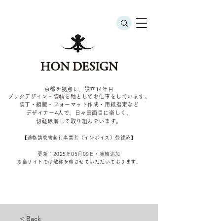
HON DESIGN
京都を拠点に、設立14年目
ブックデザイン・装幀を軸としてお仕事をしています。
装丁・組版・フォーマット作成・用紙指定など
デザイナー4
人で、日々真面目に楽しく、
切磋琢磨して取り組んでいます。
​【適格請求書発行事業者（インボイス）登録済】
更新：2025年05
月09
日・実績追加
​※当サイトでは敬称を
略させていただいております。
< Back