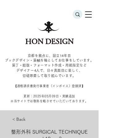
HON DESIGN
京都を拠点に、設立14年目
ブックデザイン・装幀を軸としてお仕事をしています。
装丁・組版・フォーマット作成・用紙指定など
デザイナー4
人で、日々真面目に楽しく、
切磋琢磨して取り組んでいます。
​【適格請求書発行事業者（インボイス）登録済】
更新：2025年05
月09
日・実績追加
​※当サイトでは敬称を
略させていただいております。
< Back
整形外科 SURGICAL TECHNIQUE