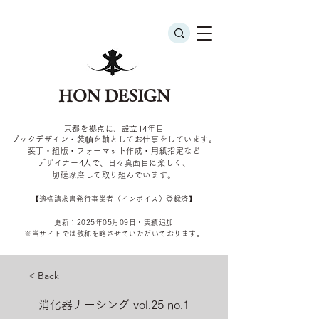
HON DESIGN
京都を拠点に、設立14年目
ブックデザイン・装幀を軸としてお仕事をしています。
装丁・組版・フォーマット作成・用紙指定など
デザイナー4
人で、日々真面目に楽しく、
切磋琢磨して取り組んでいます。
​【適格請求書発行事業者（インボイス）登録済】
更新：2025年05
月09
日・実績追加
​※当サイトでは敬称を
略させていただいております。
< Back
消化器ナーシング vol.25 no.1