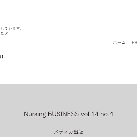
をしています。
定など
ホーム
PR
済】
Nursing BUSINESS vol.14 no.4
メディカ出版