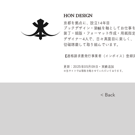
HON DESIGN
京都を拠点に、設立14年目
ブックデザイン・装幀を軸としてお仕事
装丁・組版・フォーマット作成・用紙指
デザイナー4
人で、日々真面目に楽しく、
切磋琢磨して取り組んでいます。
​【適格請求書発行事業者（インボイス）登録
更新：2025年05
月09
日・実績追加
​※当サイトでは敬称を
略させていただいております。
< Back