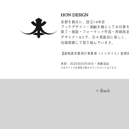
HON DESIGN
京都を拠点に、設立14年目
ブックデザイン・装幀を軸としてお仕事
装丁・組版・フォーマット作成・用紙指
デザイナー4
人で、日々真面目に楽しく、
切磋琢磨して取り組んでいます。
​【適格請求書発行事業者（インボイス）登録
更新：2025年05
月09
日・実績追加
​※当サイトでは敬称を
略させていただいております。
< Back