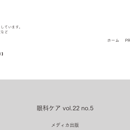
をしています。
定など
ホーム
PR
済】
眼科ケア vol.22 no.5
メディカ出版