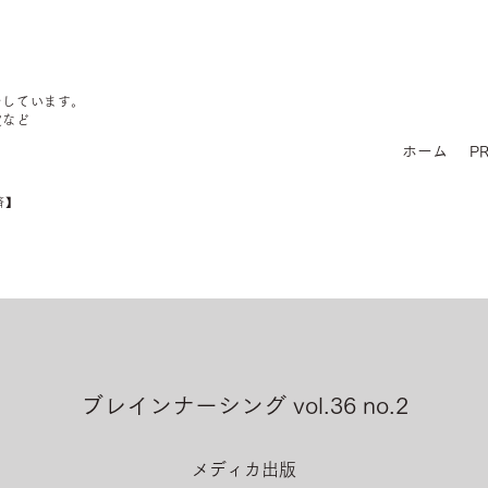
をしています。
定など
ホーム
PR
済】
ブレインナーシング vol.36 no.2
メディカ出版