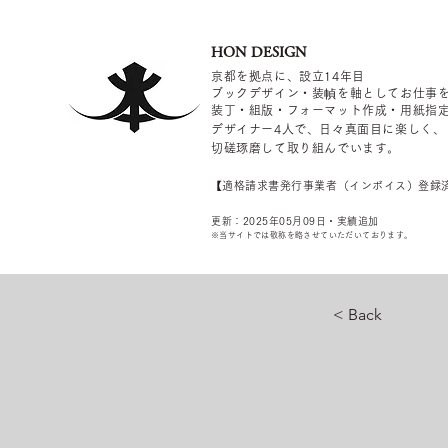
HON DESIGN
京都を拠点に、設立14年目
ブックデザイン・装幀を軸としてお仕事
装丁・組版・フォーマット作成・用紙指
デザイナー4
人で、日々真面目に楽しく、
切磋琢磨して取り組んでいます。
​【適格請求書発行事業者（インボイス）登録
更新：2025年05
月09
日・実績追加
​※当サイトでは敬称を
略させていただいております。
< Back