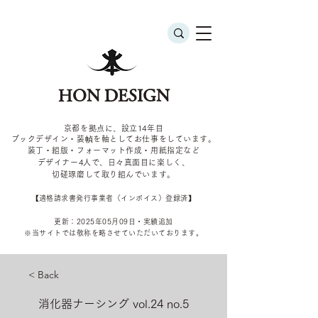
HON DESIGN
京都を拠点に、設立14年目
ブックデザイン・装幀を軸としてお仕事をしています。
装丁・組版・フォーマット作成・用紙指定など
デザイナー4
人で、日々真面目に楽しく、
切磋琢磨して取り組んでいます。
​【適格請求書発行事業者（インボイス）登録済】
更新：2025年05
月09
日・実績追加
​※当サイトでは敬称を
略させていただいております。
< Back
消化器ナーシング vol.24 no.5