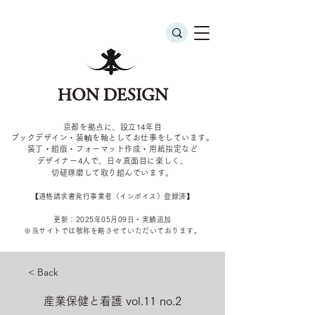
HON DESIGN
京都を拠点に、設立14年目
ブックデザイン・装幀を軸としてお仕事をしています。
装丁・組版・フォーマット作成・用紙指定など
デザイナー4
人で、日々真面目に楽しく、
切磋琢磨して取り組んでいます。
​【適格請求書発行事業者（インボイス）登録済】
更新：2025年05
月09
日・実績追加
​※当サイトでは敬称を
略させていただいております。
< Back
産業保健と看護 vol.11 no.2