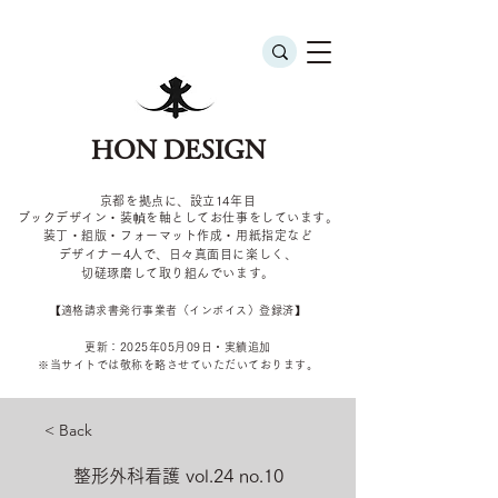
HON DESIGN
京都を拠点に、設立14年目
ブックデザイン・装幀を軸としてお仕事をしています。
装丁・組版・フォーマット作成・用紙指定など
デザイナー4
人で、日々真面目に楽しく、
切磋琢磨して取り組んでいます。
​【適格請求書発行事業者（インボイス）登録済】
更新：2025年05
月09
日・実績追加
​※当サイトでは敬称を
略させていただいております。
< Back
整形外科看護 vol.24 no.10