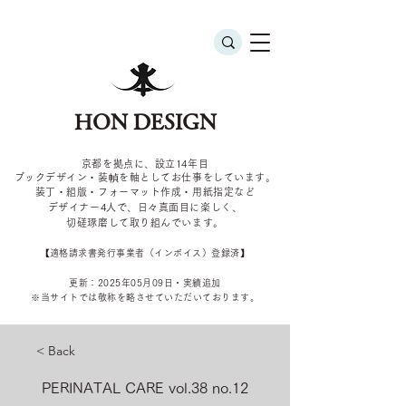
HON DESIGN
京都を拠点に、設立14年目
ブックデザイン・装幀を軸としてお仕事をしています。
装丁・組版・フォーマット作成・用紙指定など
デザイナー4
人で、日々真面目に楽しく、
切磋琢磨して取り組んでいます。
​【適格請求書発行事業者（インボイス）登録済】
更新：2025年05
月09
日・実績追加
​※当サイトでは敬称を
略させていただいております。
< Back
PERINATAL CARE vol.38 no.12