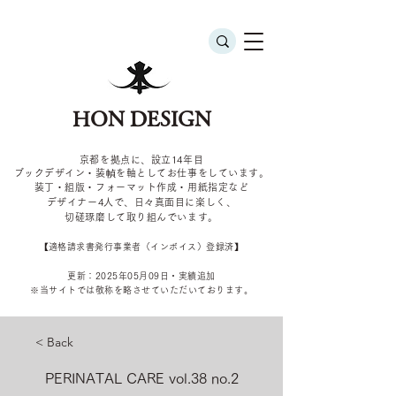
HON DESIGN
京都を拠点に、設立14年目
ブックデザイン・装幀を軸としてお仕事をしています。
装丁・組版・フォーマット作成・用紙指定など
デザイナー4
人で、日々真面目に楽しく、
切磋琢磨して取り組んでいます。
​【適格請求書発行事業者（インボイス）登録済】
更新：2025年05
月09
日・実績追加
​※当サイトでは敬称を
略させていただいております。
< Back
PERINATAL CARE vol.38 no.2