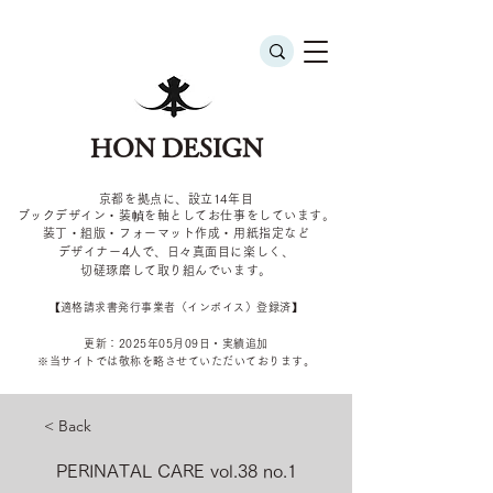
HON DESIGN
京都を拠点に、設立14年目
ブックデザイン・装幀を軸としてお仕事をしています。
装丁・組版・フォーマット作成・用紙指定など
デザイナー4
人で、日々真面目に楽しく、
切磋琢磨して取り組んでいます。
​【適格請求書発行事業者（インボイス）登録済】
更新：2025年05
月09
日・実績追加
​※当サイトでは敬称を
略させていただいております。
< Back
PERINATAL CARE vol.38 no.1