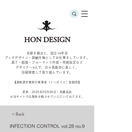
HON DESIGN
京都を拠点に、設立14年目
ブックデザイン・装幀を軸としてお仕事をしています。
装丁・組版・フォーマット作成・用紙指定など
デザイナー4
人で、日々真面目に楽しく、
切磋琢磨して取り組んでいます。
​【適格請求書発行事業者（インボイス）登録済】
更新：2025年05
月09
日・実績追加
​※当サイトでは敬称を
略させていただいております。
< Back
INFECTION CONTROL vol.28 no.9