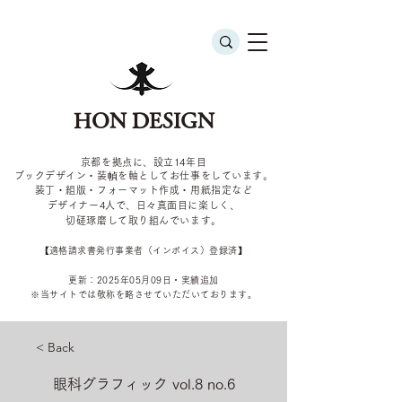
HON DESIGN
京都を拠点に、設立14年目
ブックデザイン・装幀を軸としてお仕事をしています。
装丁・組版・フォーマット作成・用紙指定など
デザイナー4
人で、日々真面目に楽しく、
切磋琢磨して取り組んでいます。
​【適格請求書発行事業者（インボイス）登録済】
更新：2025年05
月09
日・実績追加
​※当サイトでは敬称を
略させていただいております。
< Back
眼科グラフィック vol.8 no.6