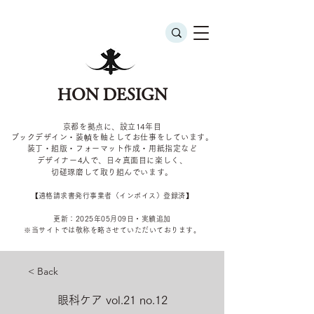
HON DESIGN
京都を拠点に、設立14年目
ブックデザイン・装幀を軸としてお仕事をしています。
装丁・組版・フォーマット作成・用紙指定など
デザイナー4
人で、日々真面目に楽しく、
切磋琢磨して取り組んでいます。
​【適格請求書発行事業者（インボイス）登録済】
更新：2025年05
月09
日・実績追加
​※当サイトでは敬称を
略させていただいております。
< Back
眼科ケア vol.21 no.12