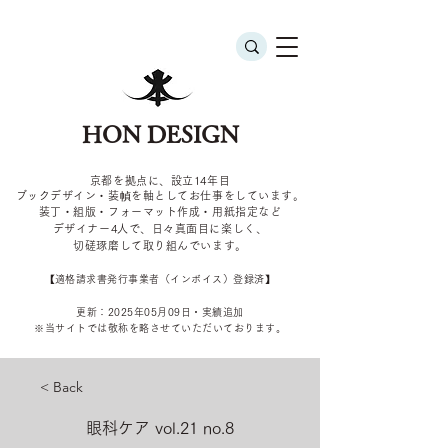
HON DESIGN
京都を拠点に、設立14年目
ブックデザイン・装幀を軸としてお仕事をしています。
装丁・組版・フォーマット作成・用紙指定など
デザイナー4
人で、日々真面目に楽しく、
切磋琢磨して取り組んでいます。
​【適格請求書発行事業者（インボイス）登録済】
更新：2025年05
月09
日・実績追加
​※当サイトでは敬称を
略させていただいております。
< Back
眼科ケア vol.21 no.8