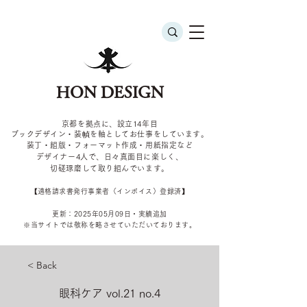
HON DESIGN
京都を拠点に、設立14年目
ブックデザイン・装幀を軸としてお仕事をしています。
装丁・組版・フォーマット作成・用紙指定など
デザイナー4
人で、日々真面目に楽しく、
切磋琢磨して取り組んでいます。
​【適格請求書発行事業者（インボイス）登録済】
更新：2025年05
月09
日・実績追加
​※当サイトでは敬称を
略させていただいております。
< Back
眼科ケア vol.21 no.4