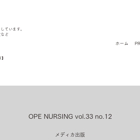
をしています。
定など
ホーム
PR
済】
OPE NURSING vol.33 no.12
メディカ出版