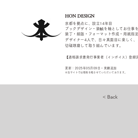
HON DESIGN
京都を拠点に、設立14年目
ブックデザイン・装幀を軸としてお仕事
装丁・組版・フォーマット作成・用紙指
デザイナー4
人で、日々真面目に楽しく、
切磋琢磨して取り組んでいます。
​【適格請求書発行事業者（インボイス）登録
更新：2025年05
月09
日・実績追加
​※当サイトでは敬称を
略させていただいております。
< Back