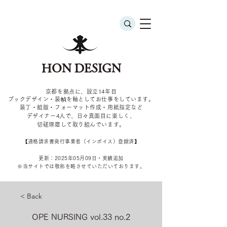
HON DESIGN
京都を拠点に、設立14年目
ブックデザイン・装幀を軸としてお仕事をしています。
装丁・組版・フォーマット作成・用紙指定など
デザイナー4
人で、日々真面目に楽しく、
切磋琢磨して取り組んでいます。
​【適格請求書発行事業者（インボイス）登録済】
更新：2025年05
月09
日・実績追加
​※当サイトでは敬称を
略させていただいております。
< Back
OPE NURSING vol.33 no.2