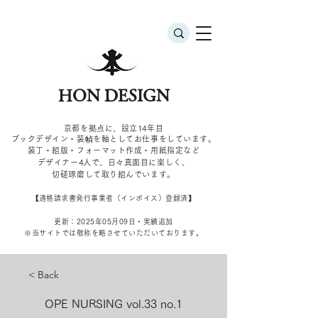
HON DESIGN
京都を拠点に、設立14年目
ブックデザイン・装幀を軸としてお仕事をしています。
装丁・組版・フォーマット作成・用紙指定など
デザイナー4
人で、日々真面目に楽しく、
切磋琢磨して取り組んでいます。
​【適格請求書発行事業者（インボイス）登録済】
更新：2025年05
月09
日・実績追加
​※当サイトでは敬称を
略させていただいております。
< Back
OPE NURSING vol.33 no.1